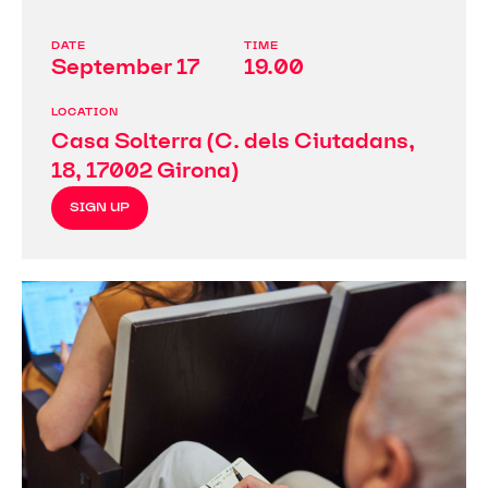
DATE
TIME
September 17
19.00
LOCATION
Casa Solterra (C. dels Ciutadans,
18, 17002 Girona)
SIGN UP