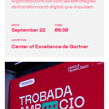
organitzacions així com les estratègies
de transformació digital que impulsen.
DATE
TIME
September 22
09.30
LOCATION
Center of Excellence de Gartner