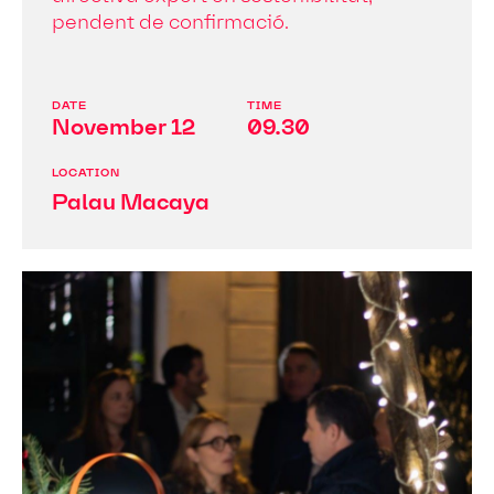
pendent de confirmació.
DATE
TIME
November 12
09.30
LOCATION
Palau Macaya