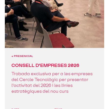
→ PRESENCIAL
CONSELL D'EMPRESES 2026
Trobada exclusiva per a les empreses
del Cercle Tecnològic per presentar
l'activitat del 2026 i les línies
estratègiques del nou curs