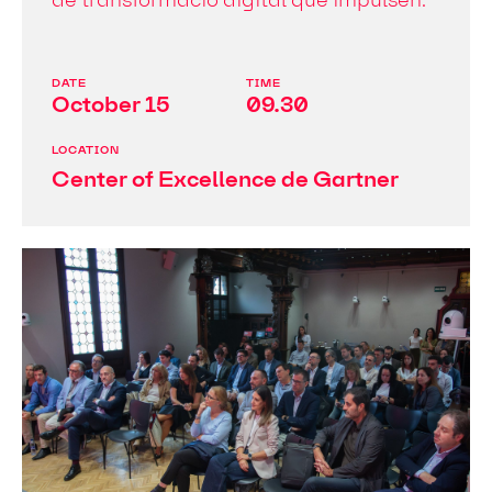
de transformació digital que impulsen.
DATE
TIME
October 15
09.30
LOCATION
Center of Excellence de Gartner