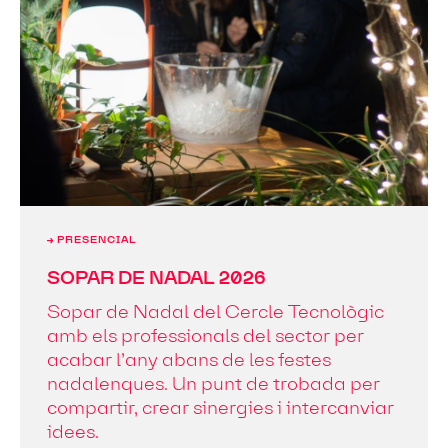
→ PRESENCIAL
SOPAR DE NADAL 2026
Sopar de Nadal del Cercle Tecnològic
amb els professionals del sector per
acabar l’any abans de les festes
nadalenques. Un punt de trobada per
compartir, crear sinergies i intercanviar
idees.