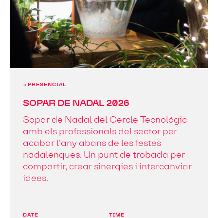
→ PRESENCIAL
SOPAR DE NADAL 2026
Sopar de Nadal del Cercle Tecnològic
amb els professionals del sector per
acabar l’any abans de les festes
nadalenques. Un punt de trobada per
compartir, crear sinergies i intercanviar
idees.
DATE
TIME