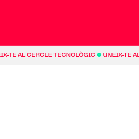
TE AL CERCLE TECNOLÒGIC
@
UNEIX-TE AL 
Impulsem iniciatives en
àrees transversals d’acció:
networking, acció social,
coneixement i talent. Sigui